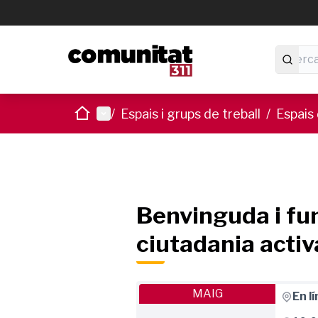
Inici
Menú principal
/
Espais i grups de treball
/
Espais 
Benvinguda i fu
ciutadania activ
MAIG
En lí