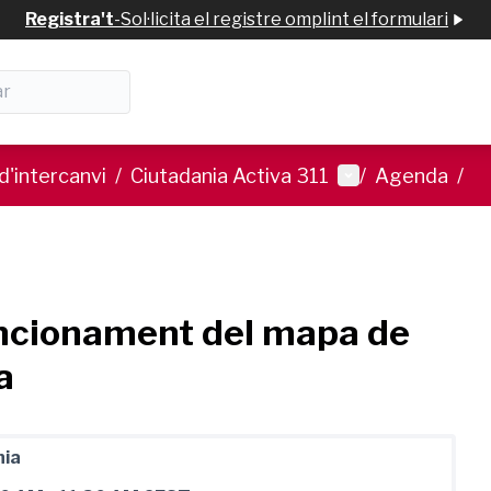
Registra't
-
Sol·licita el registre omplint el formulari
Menú d'usuari
d'intercanvi
/
Ciutadania Activa 311
/
Agenda
/
ncionament del mapa de
a
nia