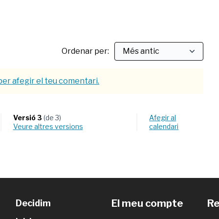
Ordenar per:
per afegir el teu comentari.
Versió 3
(de 3)
Afegir al
veure altres versions
calendari
El meu compte
Re
Decidim