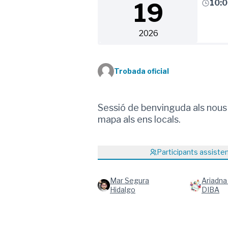
10:
19
2026
Trobada oficial
Sessió de benvinguda als nous
mapa als ens locals.
Participants assiste
Mar Segura
Ariadna
Hidalgo
DIBA