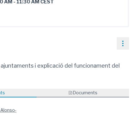
00 AM
-
11:30 AM CEST
Contr
 ajuntaments i explicació del funcionament del
nts
Documents
 Alonso-